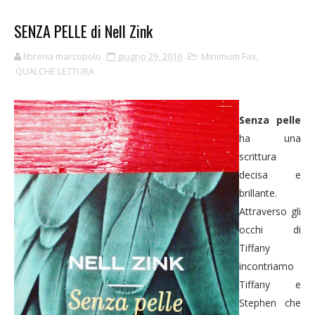
SENZA PELLE di Nell Zink
libreria marcopolo
giugno 29, 2016
Minimum Fax
,
QUALCHE LETTURA
Senza pelle
ha una
scrittura
decisa e
brillante.
Attraverso gli
occhi di
Tiffany
incontriamo
Tiffany e
Stephen che