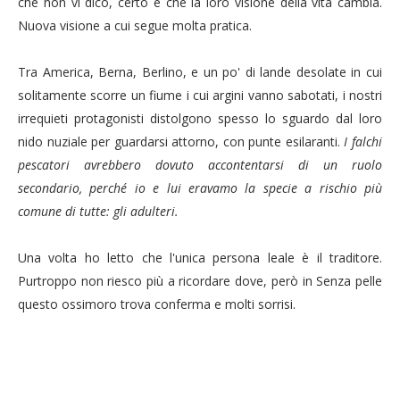
che non vi dico
, certo è che la loro visione della vita cambia.
Nuova visione a cui segue molta pratica.
Tra America, Berna, Berlino, e un po' di lande desolate in cui
solitamente scorre un fiume i cui argini vanno sabotati, i nostri
irrequieti protagonisti distolgono spesso lo sguardo dal loro
nido nuziale per guardarsi attorno, con punte esilaranti.
I falchi
pescatori avrebbero dovuto accontentarsi di un ruolo
secondario, perché io e lui eravamo la specie a rischio più
comune di tutte: gli adulteri.
Una volta ho letto che l'unica persona leale è il traditore.
Purtroppo non riesco più a ricordare dove, però in Senza pelle
questo ossimoro trova conferma e molti sorrisi.