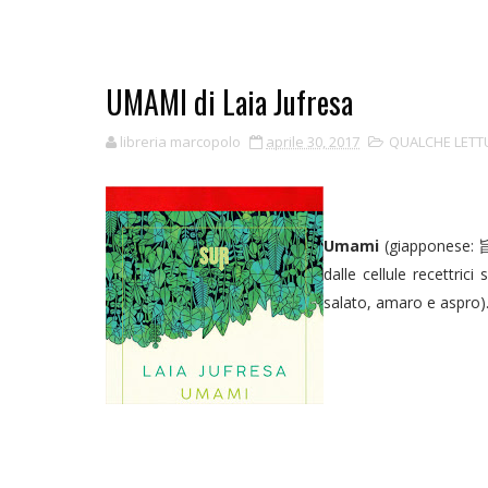
UMAMI di Laia Jufresa
libreria marcopolo
aprile 30, 2017
QUALCHE LETT
Umami
(giapponese: 
dalle cellule recettric
salato, amaro e aspro)