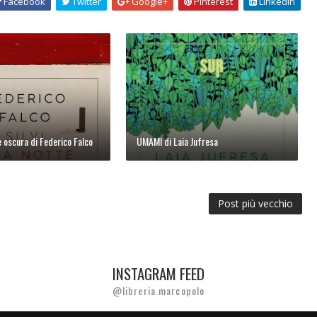
Facebook
Twitter
Google+
Pinterest
Linkedin
te oscura di Federico Falco
UMAMI di Laia Jufresa
Post più vecchio
INSTAGRAM FEED
@libreria.marcopolo