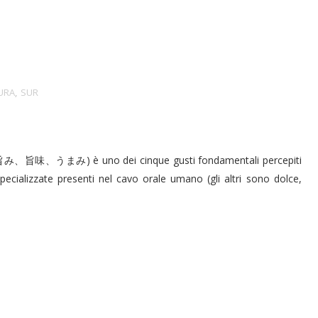
URA
,
SUR
旨み、旨味、うまみ) è uno dei cinque gusti fondamentali percepiti
i specializzate presenti nel cavo orale umano (gli altri sono dolce,
.