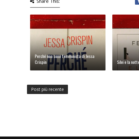
Share This:
Perché non sono femminista di Jessa
Crispin
Silvi e la not
Post più recente