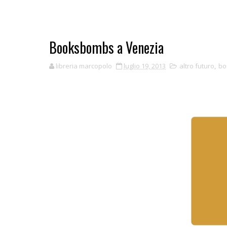
Booksbombs a Venezia
libreria marcopolo
luglio 19, 2013
altro futuro
,
bo