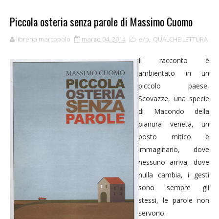
Piccola osteria senza parole di Massimo Cuomo
libreria marcopolo
marzo 04, 2014
e/o
,
QUALCHE LETTURA
Il racconto è
ambientato in un
piccolo paese,
Scovazze, una specie
di Macondo della
pianura veneta, un
posto mitico e
immaginario, dove
nessuno arriva, dove
nulla cambia, i gesti
sono sempre gli
stessi, le parole non
servono.