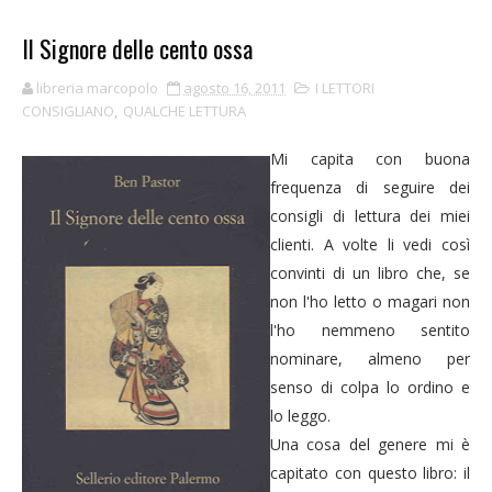
Il Signore delle cento ossa
libreria marcopolo
agosto 16, 2011
I LETTORI
CONSIGLIANO
,
QUALCHE LETTURA
Mi capita con buona
frequenza di seguire dei
consigli di lettura dei miei
clienti. A volte li vedi così
convinti di un libro che, se
non l'ho letto o magari non
l'ho nemmeno sentito
nominare, almeno per
senso di colpa lo ordino e
lo leggo.
Una cosa del genere mi è
capitato con questo libro: il