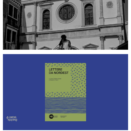
CORSO BASE DI FOTOGRAFIA - INIZIO
LUNEDÌ 28 OTTOBRE ORE 20.30
LETTERE DA NORDEST ALLA LIBRERIA
MARCOPOLO - GIUDECCA -
DOMENICA 15 SETTEMBRE ALLE
18.30