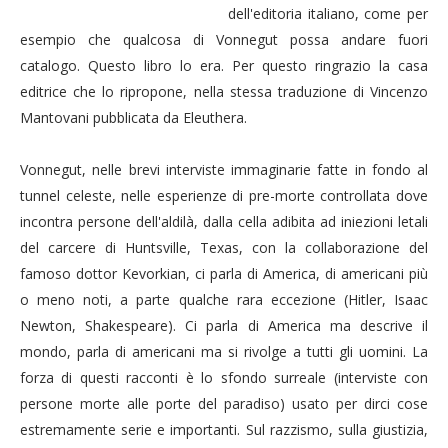
dell'editoria italiano, come per
esempio che qualcosa di Vonnegut possa andare fuori
catalogo. Questo libro lo era. Per questo ringrazio la casa
editrice che lo ripropone, nella stessa traduzione di Vincenzo
Mantovani pubblicata da Eleuthera.
Vonnegut, nelle brevi interviste immaginarie fatte in fondo al
tunnel celeste, nelle esperienze di pre-morte controllata dove
incontra persone dell'aldilà, dalla cella adibita ad iniezioni letali
del carcere di Huntsville, Texas, con la collaborazione del
famoso dottor Kevorkian, ci parla di America, di americani più
o meno noti, a parte qualche rara eccezione (Hitler, Isaac
Newton, Shakespeare). Ci parla di America ma descrive il
mondo, parla di americani ma si rivolge a tutti gli uomini. La
forza di questi racconti è lo sfondo surreale (interviste con
persone morte alle porte del paradiso) usato per dirci cose
estremamente serie e importanti. Sul razzismo, sulla giustizia,