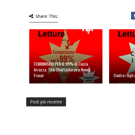
Share This:
FEMMINISMO PER IL 99% di Cinzia
Arruzza, Tithi Bhattacharya e Nancy
Fraser
Contro i figli
Post più recente