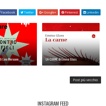
Facebook
Twitter
Google+
Pinterest
Linkedin
 di Lina Meruane
LA CARNE di Emma Glass
Post più vecchio
INSTAGRAM FEED