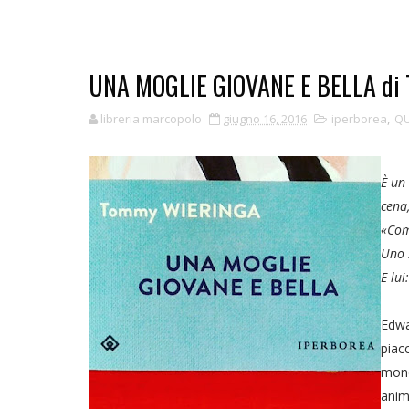
UNA MOGLIE GIOVANE E BELLA di
libreria marcopolo
giugno 16, 2016
iperborea
,
QU
È un
cena
«Com
Uno 
E lui
Edwa
piac
mond
anim