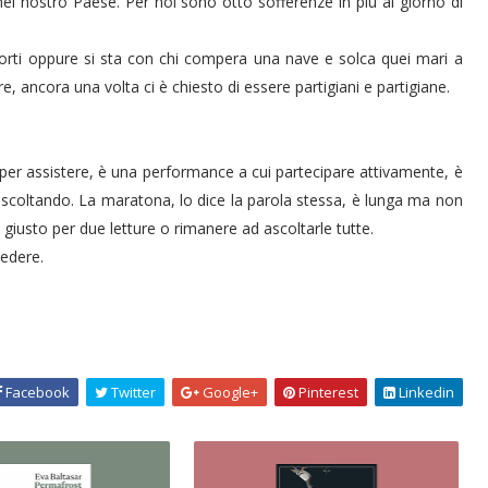
 nostro Paese. Per noi sono otto sofferenze in più al giorno di
morti oppure si sta con chi compera una nave e solca quei mari a
 ancora una volta ci è chiesto di essere partigiani e partigiane.
per assistere, è una performance a cui partecipare attivamente, è
ascoltando. La maratona, lo dice la parola stessa, è lunga ma non
 giusto per due letture o rimanere ad ascoltarle tutte.
sedere.
Facebook
Twitter
Google+
Pinterest
Linkedin