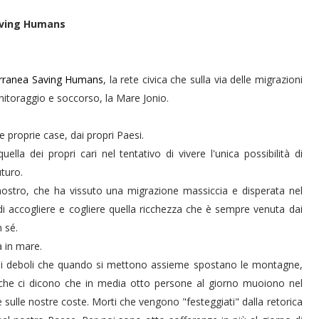
Saving Humans
rranea Saving Humans
, la rete civica che sulla via delle migrazioni
itoraggio e soccorso, la Mare Jonio.
 proprie case, dai propri Paesi.
lla dei propri cari nel tentativo di vivere l'unica possibilità di
uturo.
tro, che ha vissuto una migrazione massiccia e disperata nel
di accogliere e cogliere quella ricchezza che è sempre venuta dai
 sé.
 in mare.
ei deboli che quando si mettono assieme spostano le montagne,
che ci dicono che in media otto persone al giorno muoiono nel
e sulle nostre coste. Morti che vengono "festeggiati" dalla retorica