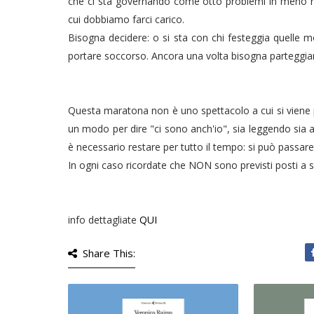
che ci sta governando come otto problemi in meno nel
cui dobbiamo farci carico.
Bisogna decidere: o si sta con chi festeggia quelle 
portare soccorso. Ancora una volta bisogna parteggiare,
Questa maratona non è uno spettacolo a cui si viene 
un modo per dire "ci sono anch'io", sia leggendo sia 
è necessario restare per tutto il tempo: si può passare
In ogni caso ricordate che NON sono previsti posti a 
info dettagliate
QUI
Share This: