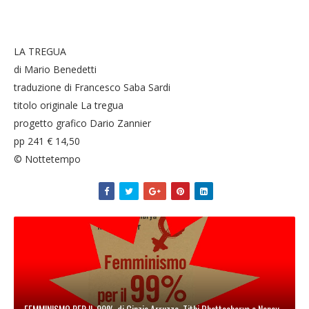
LA TREGUA
di Mario Benedetti
traduzione di Francesco Saba Sardi
titolo originale La tregua
progetto grafico Dario Zannier
pp 241 € 14,50
© Nottetempo
FEMMINISMO PER IL 99% di Cinzia Arruzza, Tithi Bhattacharya e Nancy