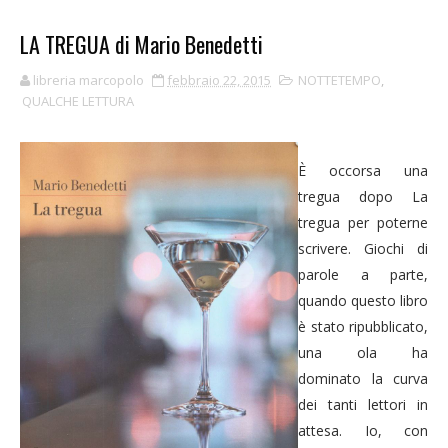
LA TREGUA di Mario Benedetti
libreria marcopolo
febbraio 22, 2015
NOTTETEMPO
,
QUALCHE LETTURA
È occorsa una
tregua dopo La
tregua per poterne
scrivere. Giochi di
parole a parte,
quando questo libro
è stato ripubblicato,
una ola ha
dominato la curva
dei tanti lettori in
attesa. Io, con