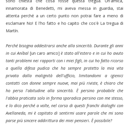
sono chiesta che cosa fosse questa tregua. Un'amica,
innamorata di Benedetti, mi aveva messa in guardia, stai
attenta perché a un certo punto non potrai fare a meno di
esclamare No! E l'ho fatto e ho capito che cos'è La tregua di
Mart
í
n.
Perché bisogna addestrarsi anche alla sincerità. Durante gli anni
in cui An
íbal
[un caro amico]
è stato all'estero e in cui ho avuto
tanti problemi nei rapporti con i miei figli, in cui ho fatto ricorso
a quella difesa pudica che ha sempre protetto la mia vita
privata dalla malignità dell'ufficio, limitandomi a igienici
contatti con donne sempre nuove, mai più riviste, è chiaro che
ho perso l'abitudine alla sincerità.
È persino probabile che
l'abbia praticata solo in forma sporadica persino con me stesso,
e lo dico perché a volte, nel corso di questi franchi dialoghi con
Avellaneda, mi è capitato di sentirmi usare parole che mi sono
parse più sincere addirittura dei miei pensieri.
È possibile?