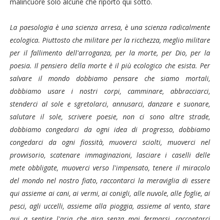
malincuore solo alcune che riporto qui sotto.
La paesologia è una scienza arresa, è una scienza radicalmente
ecologica. Piuttosto che militare per la ricchezza, meglio militare
per il fallimento dell'arroganza, per la morte, per Dio, per la
poesia. Il pensiero della morte è il più ecologico che esista. Per
salvare il mondo dobbiamo pensare che siamo mortali,
dobbiamo usare i nostri corpi, camminare, abbracciarci,
stenderci al sole e sgretolarci, annusarci, danzare e suonare,
salutare il sole, scrivere poesie, non ci sono altre strade,
dobbiamo congedarci da ogni idea di progresso, dobbiamo
congedarci da ogni fiossità, muoverci sciolti, muoverci nel
provvisorio, scatenare immaginazioni, lasciare i caselli delle
mete obbligate, muoverci verso l'impensato, tenere il miracolo
del mondo nel nostro fiato, raccontarci la meraviglia di essere
qui assieme ai cani, ai vermi, ai conigli, alle nuvole, alle foglie, ai
pesci, agli uccelli, assieme alla pioggia, assieme al vento, stare
qui a sentire l'aria che gira senza mai fermarsi, raccontarci