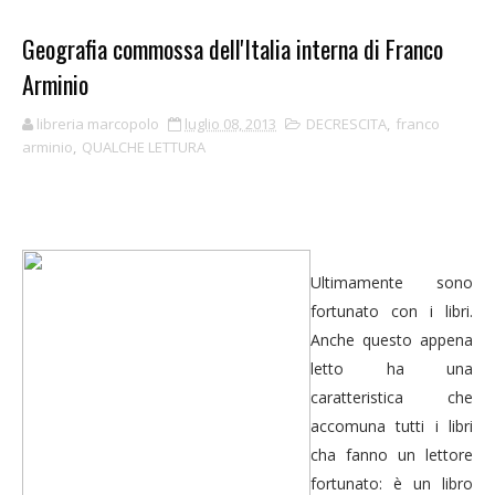
Geografia commossa dell'Italia interna di Franco
Arminio
libreria marcopolo
luglio 08, 2013
DECRESCITA
,
franco
arminio
,
QUALCHE LETTURA
Ultimamente sono
fortunato con i libri.
Anche questo appena
letto ha una
caratteristica che
accomuna tutti i libri
cha fanno un lettore
fortunato: è un libro