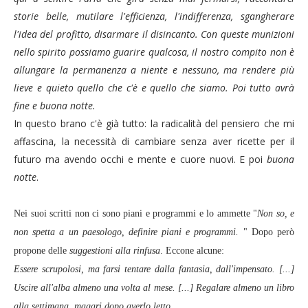
storie belle, mutilare l'efficienza, l'indifferenza, sgangherare
l'idea del profitto, disarmare il disincanto. Con queste munizioni
nello spirito possiamo guarire qualcosa, il nostro compito non è
allungare la permanenza a niente e nessuno, ma rendere più
lieve e quieto quello che c'è e quello che siamo. Poi tutto avrà
fine e buona notte.
In questo brano c'è già tutto: la radicalità del pensiero che mi
affascina, la necessità di cambiare senza aver ricette per il
futuro ma avendo occhi e mente e cuore nuovi. E poi
buona
notte
.
Nei suoi scritti non ci sono piani e programmi e lo ammette "
Non so, e
non spetta a un paesologo, definire piani e programmi.
" Dopo però
propone delle
suggestioni alla rinfusa
. Eccone alcune:
Essere scrupolosi, ma farsi tentare dalla fantasia, dall'impensato. [...]
Uscire all'alba almeno una volta al mese. [...] Regalare almeno un libro
alla settimana, magari dopo averlo letto.