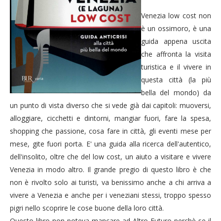
Venezia low cost non
è un ossimoro, è una
guida appena uscita
che affronta la visita
turistica e il vivere in
questa città (la più
bella del mondo) da
un punto di vista diverso che si vede già dai capitoli: muoversi,
alloggiare, cicchetti e dintorni, mangiar fuori, fare la spesa,
shopping che passione, cosa fare in città, gli eventi mese per
mese, gite fuori porta. E' una guida alla ricerca dell'autentico,
dell'insolito, oltre che del low cost, un aiuto a visitare e vivere
Venezia in modo altro. Il grande pregio di questo libro è che
non è rivolto solo ai turisti, va benissimo anche a chi arriva a
vivere a Venezia e anche per i veneziani stessi, troppo spesso
pigri nello scoprire le cose buone della loro città.
Questo libro non poteva mancare ad Altro Futuro perchè se il