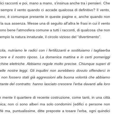
dici racconti e poi, mano a mano, s'insinua anche tra i pensieri. Che
 sempre il vento quando ci accade qualcosa di definitivo? Il vento,
meno, è comunque presente in queste pagine e, anche quando non
e, la sua assenza. Messe una di seguito all'altra le frasi in cui il vento
no bene l'atmosfera comune a tutti i racconti, di qualcosa che non
mpio la natura innaturale, il circolo vizioso del “divertimento”.
ta, nutriamo le radici con i fertilizzanti e sostituiamo i tagliaerba
acere e il nostro riposo. La domenica mattina e in certi pomeriggi
cchine elettriche. Abbiamo regole molto precise. Chiunque superi di
 delle nostre leggi. Gli inquilini non avrebbero dovuto offenderci in
 non fossero stati già aggressioni alla buona volontà che abbiamo
ante del contratto: hanno lasciato crescere l'erba davanti alla loro
 mente il quartiere di recente costruzione, come tanti, in una città
ca; non ci sono alberi ma solo condomini (edifici o persone non
è ma, puntualissime, ditte preposte a tosare l'erba, ogni quindici