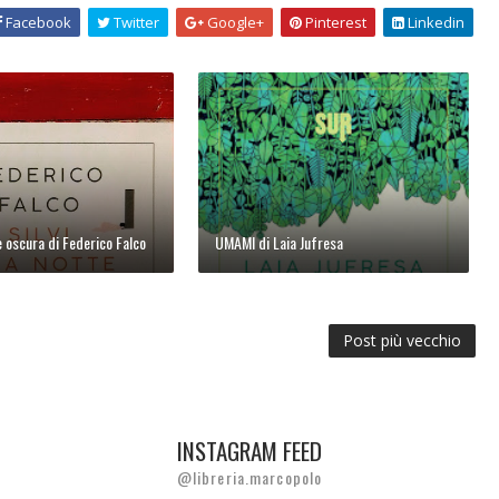
Facebook
Twitter
Google+
Pinterest
Linkedin
te oscura di Federico Falco
UMAMI di Laia Jufresa
Post più vecchio
INSTAGRAM FEED
@libreria.marcopolo