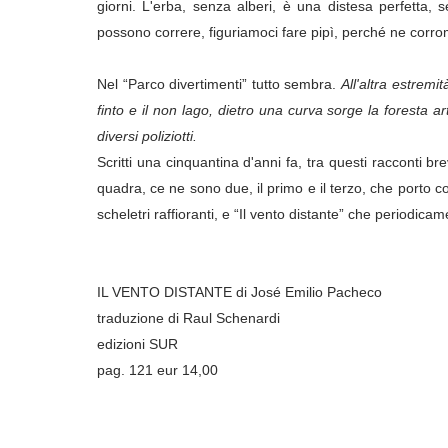
giorni. L'erba, senza alberi, è una distesa perfetta,
possono correre, figuriamoci fare pipì, perché ne corr
Nel “Parco divertimenti” tutto sembra.
All'altra estremit
finto e il non lago, dietro una curva sorge la foresta a
diversi poliziotti.
Scritti una cinquantina d'anni fa, tra questi racconti b
quadra, ce ne sono due, il primo e il terzo, che porto co
scheletri raffioranti, e “Il vento distante” che periodic
IL VENTO DISTANTE di José Emilio Pacheco
traduzione di Raul Schenardi
edizioni SUR
pag. 121 eur 14,00