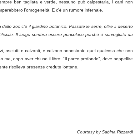
 sempre ben tagliata e verde, nessuno può calpestarla, i cani non
omperebbero l'omogeneità. E c'è un rumore infernale.
à dello zoo c'è il giardino botanico. Passate le serre, oltre il deserto
rtificiale. Il luogo sembra essere pericoloso perché è sorvegliato da
revi, asciutti e calzanti, e calzano nonostante quel qualcosa che non
n me, dopo aver chiuso il libro: “Il parco profondo”, dove seppellire
amente risolleva presenze credute lontane.
Courtesy by Sabina Rizzardi