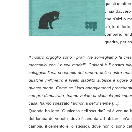
questi quattor
ci sia davvero
che s'alzi o 
c'è, lo è, fort
compare, rendo
quadra, per ese
Il nostro orgoglio sono i prati. Ne sorvegliamo la cresci
meccanici con i nuovi modelli. Guidarli è il nostro pi
soleggiati l'aria si riempie del rumore delle nostre ma
qualche millimetro il livello stabilito subisce il rigore
questo modo. Come se i loro atteggiamenti precedenti
sempre dimostrato, hanno violato la clausola più import
casa, hanno spezzato l'armonia dell'insieme […].
Quando ho letto “Qualcosa nell'oscurità” mi è venuto in
del lombardo-veneto, dove è andata ad abitare un'ami
cambia, il cemento è lo stesso), dove non ci sono caff