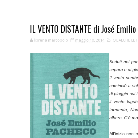
IL VENTO DISTANTE di José Emilio
libreria marcopolo
maggio 10, 2014
QUALCHE LE
Seduti nel par
separa e ai gi
Il vento semb
cominciò a sof
di pioggia sui 
il vento lugu
tormenta, Non
albero, C'è mol
All'inizio non