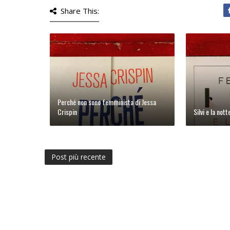
Share This:
Perché non sono femminista di Jessa
Crispin
Silvi e la not
Post più recente