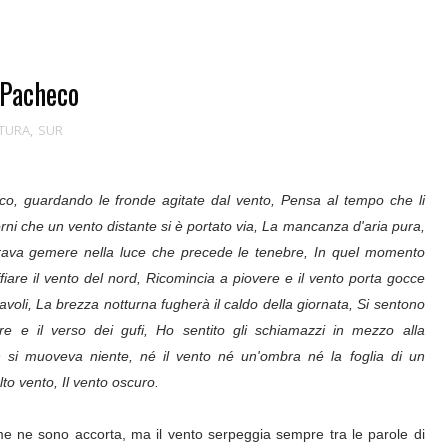
 Pacheco
TTURA
,
SUR
co, guardando le fronde agitate dal vento, Pensa al tempo che li
orni che un vento distante si è portato via, La mancanza d'aria pura,
rava gemere nella luce che precede le tenebre, In quel momento
fiare il vento del nord, Ricomincia a piovere e il vento porta gocce
tavoli, La brezza notturna fugherà il caldo della giornata, Si sentono
bre e il verso dei gufi, Ho sentito gli schiamazzi in mezzo alla
 si muoveva niente, né il vento né un'ombra né la foglia di un
to vento, Il vento oscuro.
 me ne sono accorta, ma il vento serpeggia sempre tra le parole di