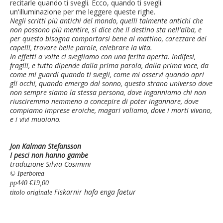
recitarle quando ti svegli. Ecco, quando ti svegli:
un'illuminazione per me leggere queste righe.
Negli scritti più antichi del mondo, quelli talmente antichi che
non possono più mentire, si dice che il destino sta nell'alba, e
per questo bisogna comportarsi bene al mattino, carezzare dei
capelli, trovare belle parole, celebrare la vita.
In effetti a volte ci svegliamo con una ferita aperta. Indifesi,
fragili, e tutto dipende dalla prima parola, dalla prima voce, da
come mi guardi quando ti svegli, come mi osservi quando apri
gli occhi, quando emergo dal sonno, questo strano universo dove
non sempre siamo la stessa persona, dove inganniamo chi non
riusciremmo nemmeno a concepire di poter ingannare, dove
compiamo imprese eroiche, magari voliamo, dove i morti vivono,
e i vivi muoiono.
Jon Kalman Stefansson
I pesci non hanno gambe
traduzione Silvia Cosimini
© Iperborea
pp440 €19,00
Fiskarnir hafa enga faetur
titolo originale