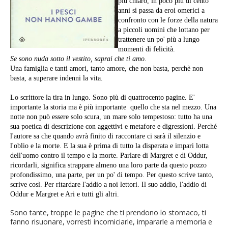
più chiaro, in poco più di cento
anni si passa da eroi omerici a
confronto con le forze della natura
a piccoli uomini che lottano per
trattenere un po' più a lungo
momenti di felicità.
Se sono nuda sotto il vestito, saprai che ti amo.
Una famiglia e tanti amori, tanto amore, che non basta, perchè non
basta, a superare indenni la vita.
Lo scrittore la tira in lungo. Sono più di quattrocento pagine. E'
importante la storia ma è più importante quello che sta nel mezzo. Una
notte non può essere solo scura, un mare solo tempestoso: tutto ha una
sua poetica di descrizione con aggettivi e metafore e digressioni. Perché
l'autore sa che quando avrà finito di raccontare ci sarà il silenzio e
l'oblio e la morte. E la sua è prima di tutto la disperata e impari lotta
dell'uomo contro il tempo e la morte. Parlare di Margret e di Oddur,
ricordarli, significa strappare almeno una loro parte da questo pozzo
profondissimo, una parte, per un po' di tempo. Per questo scrive tanto,
scrive così. Per ritardare l'addio a noi lettori. Il suo addio, l'addio di
Oddur e Margret e Ari e tutti gli altri.
Sono tante, troppe le pagine che ti prendono lo stomaco, ti
fanno risuonare, vorresti incorniciarle, impararle a memoria e