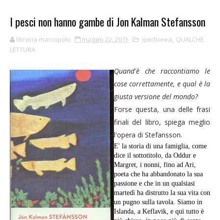
I pesci non hanno gambe di Jon Kalman Stefansson
libreria marcopolo
maggio 22, 2015
iperborea
,
QUALCHE
LETTURA
Quand'è che raccontiamo le
cose correttamente, e qual è la
giusta versione del mondo?
Forse questa, una delle frasi
finali del libro, spiega meglio
l'opera di Stefansson.
E' la storia di una famiglia, come
dice il sottotitolo, da Oddur e
Margret, i nonni, fino ad Ari,
poeta che ha abbandonato la sua
passione e che in un qualsiasi
martedì ha distrutto la sua vita con
un pugno sulla tavola. Siamo in
Islanda, a Keflavik, e qui tutto è