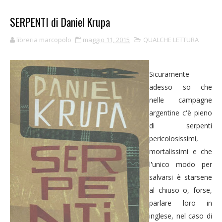
SERPENTI di Daniel Krupa
libreria marcopolo
maggio 11, 2015
QUALCHE LETTURA
Sicuramente
adesso so che
nelle campagne
argentine c'è pieno
di serpenti
pericolosissimi,
mortalissimi e che
l'unico modo per
salvarsi è starsene
al chiuso o, forse,
parlare loro in
inglese, nel caso di