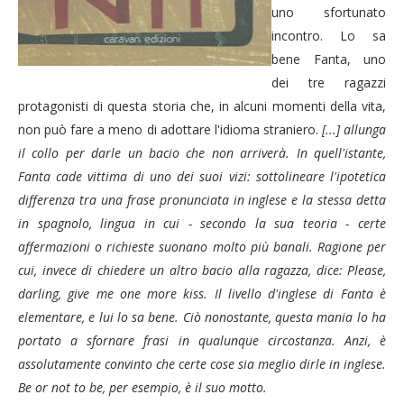
uno sfortunato
incontro. Lo sa
bene Fanta, uno
dei tre ragazzi
protagonisti di questa storia che, in alcuni momenti della vita,
non può fare a meno di adottare l'idioma straniero.
[...] allunga
il collo per darle un bacio che non arriverà. In quell'istante,
Fanta cade vittima di uno dei suoi vizi: sottolineare l'ipotetica
differenza tra una frase pronunciata in inglese e la stessa detta
in spagnolo, lingua in cui - secondo la sua teoria - certe
affermazioni o richieste suonano molto più banali. Ragione per
cui, invece di chiedere un altro bacio alla ragazza, dice: Please,
darling, give me one more kiss. Il livello d'inglese di Fanta è
elementare, e lui lo sa bene. Ciò nonostante, questa mania lo ha
portato a sfornare frasi in qualunque circostanza. Anzi, è
assolutamente convinto che certe cose sia meglio dirle in inglese.
Be or not to be, per esempio, è il suo motto.