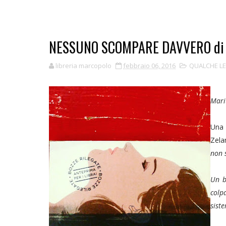
NESSUNO SCOMPARE DAVVERO di C
libreria marcopolo
febbraio 06, 2016
QUALCHE L
Mari
Una 
Zela
non 
Un b
colp
sist