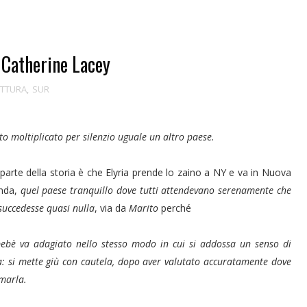
atherine Lacey
ETTURA
,
SUR
to moltiplicato per silenzio uguale un altro paese.
parte della storia è che Elyria prende lo zaino a NY e va in Nuova
nda,
quel paese tranquillo dove tutti attendevano serenamente che
succedesse quasi nulla
,
via da
Marito
perché
ebè va adagiato nello stesso modo in cui si addossa un senso di
a: si mette giù con cautela, dopo aver valutato accuratamente dove
emarla.