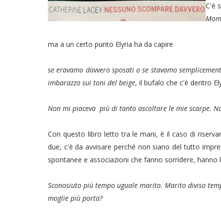
C'è 
Mome
ma a un certo punto Elyria ha da capire
se eravamo davvero sposati o se stavamo semplicemen
imbarazzo sui toni del beige
, il bufalo che c'è dentro El
Non mi piaceva più di tanto ascoltare le mie scarpe. No
Con questo libro letto tra le mani, è il caso di riserva
due, c'è da avvisare perché non siano del tutto imprepa
spontanee e associazioni che fanno sorridere, hanno l
Sconosiuto più tempo uguale marito. Marito diviso temp
moglie più porta?