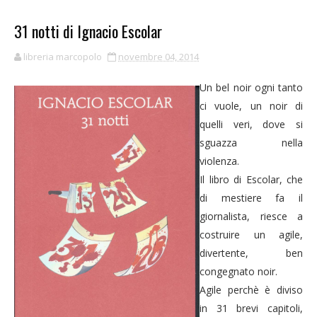
31 notti di Ignacio Escolar
libreria marcopolo
novembre 04, 2014
Un bel noir ogni tanto
ci vuole, un noir di
quelli veri, dove si
sguazza nella
violenza.
Il libro di Escolar, che
di mestiere fa il
giornalista, riesce a
costruire un agile,
divertente, ben
congegnato noir.
Agile perchè è diviso
in 31 brevi capitoli,