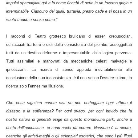
impulsi sparpagliati qui e là come fiocchi di neve in un inverno grigio e
interminabile. Ciascuno dei quali, tuttavia, presto cade e si posa in un
vuoto freddo e senza nome.”
I racconti di Teatro grottesco brulicano di esseri crepuscolari,
schiacciati tra terre e cieli della consistenza del piombo: assoggettati
tutti da un destino deforme e imperscrutabile dalla logica perversa.
Tutti assimilati e manovrati da meccaniche celesti malvagie e
ipnotizzanti. La ricerca di senso approda inevitabilmente alla
conclusione della sua inconsistenza: è il non senso l’essere ultimo; la
ricerca solo l’ennesima illusione.
Che cosa significa essere vivi se non corteggiare ogni attimo il
disastro e la sofferenza? Per ogni svago, per ogni brivido che la
nostra natura di generati esige da questo mondo-luna park, anche a
costo dell’apocalisse, ci sono rischi da correre. Nessuno è al sicuro,
neanche gli artisti-maghi o gli scienziati esoterici, che sono i più illusi