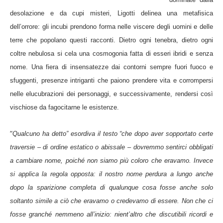
desolazione e da cupi misteri, Ligotti delinea una metafisica
dell’orrore: gli incubi prendono forma nelle viscere degli uomini e delle
terre che popolano questi racconti. Dietro ogni tenebra, dietro ogni
coltre nebulosa si cela una cosmogonia fatta di esseri ibridi e senza
nome. Una fiera di insensatezze dai contorni sempre fuori fuoco e
sfuggenti, presenze intriganti che paiono prendere vita e corrompersi
nelle elucubrazioni dei personaggi, e successivamente, rendersi così
vischiose da fagocitarne le esistenze.
“
Qualcuno ha detto” esordiva il testo “che dopo aver sopportato certe
traversie – di ordine estatico o abissale – dovremmo sentirci obbligati
a cambiare nome, poiché non siamo più coloro che eravamo. Invece
si applica la regola opposta: il nostro nome perdura a lungo anche
dopo la sparizione completa di qualunque cosa fosse anche solo
soltanto simile a ciò che eravamo o credevamo di essere. Non che ci
fosse granché nemmeno all’inizio: nient’altro che discutibili ricordi e